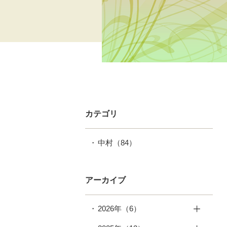
カテゴリ
中村
（84）
アーカイブ
2026年
（6）
6月
（2）