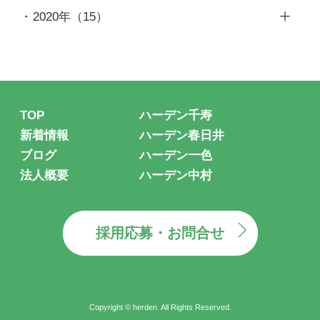
10月
（1）
11月
（1）
12月
（1）
6月
（1）
2020年
（15）
8月
（1）
9月
（1）
10月
（2）
11月
（1）
5月
（1）
12月
（2）
7月
（1）
8月
（1）
9月
（1）
10月
（1）
4月
（1）
11月
（3）
6月
（2）
7月
（1）
8月
（1）
9月
（1）
3月
（1）
10月
（2）
4月
（1）
6月
（1）
6月
（1）
8月
（2）
2月
（1）
9月
（1）
3月
（1）
TOP
ハーデン千寿
5月
（1）
5月
（1）
7月
（2）
1月
（1）
8月
（1）
2月
（1）
新着情報
ハーデン春日井
4月
（1）
4月
（1）
6月
（2）
7月
（3）
ブログ
ハーデン一色
1月
（1）
3月
（1）
3月
（2）
5月
（1）
法人概要
ハーデン中村
6月
（2）
2月
（1）
1月
（1）
4月
（1）
5月
（1）
1月
（1）
3月
（1）
採用応募・お問合せ
1月
（2）
Copyright © herden. All Rights Reserved.