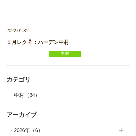
2022.01.31
１月レク
：ハーデン中村
中村
カテゴリ
中村
（84）
アーカイブ
2026年
（6）