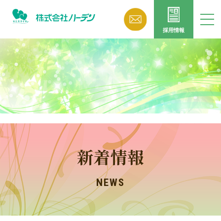
採用情報
新着情報
NEWS