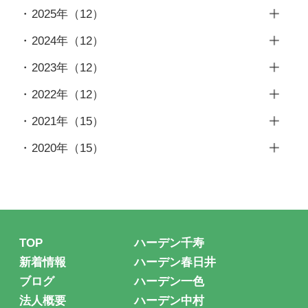
6月
（2）
2025年
（12）
4月
（1）
12月
（1）
2024年
（12）
3月
（1）
11月
（1）
12月
（1）
2023年
（12）
2月
（1）
10月
（1）
11月
（1）
12月
（1）
2022年
（12）
1月
（1）
9月
（2）
10月
（1）
11月
（1）
12月
（1）
2021年
（15）
7月
（1）
9月
（1）
10月
（1）
11月
（1）
12月
（1）
6月
（1）
2020年
（15）
8月
（1）
9月
（1）
10月
（2）
11月
（1）
5月
（1）
12月
（2）
7月
（1）
8月
（1）
9月
（1）
10月
（1）
4月
（1）
11月
（3）
6月
（2）
7月
（1）
8月
（1）
9月
（1）
3月
（1）
10月
（2）
4月
（1）
6月
（1）
6月
（1）
8月
（2）
2月
（1）
9月
（1）
3月
（1）
TOP
ハーデン千寿
5月
（1）
5月
（1）
7月
（2）
1月
（1）
8月
（1）
2月
（1）
新着情報
ハーデン春日井
4月
（1）
4月
（1）
6月
（2）
7月
（3）
ブログ
ハーデン一色
1月
（1）
3月
（1）
3月
（2）
5月
（1）
法人概要
ハーデン中村
6月
（2）