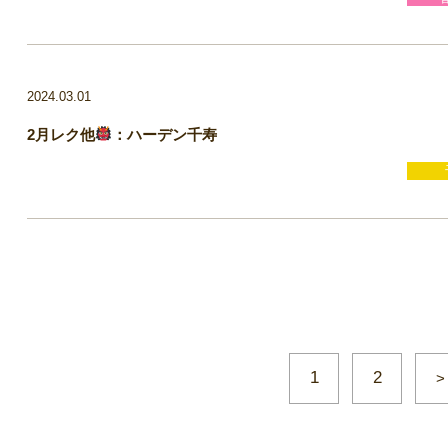
2024.03.01
2月レク他
：ハーデン千寿
1
2