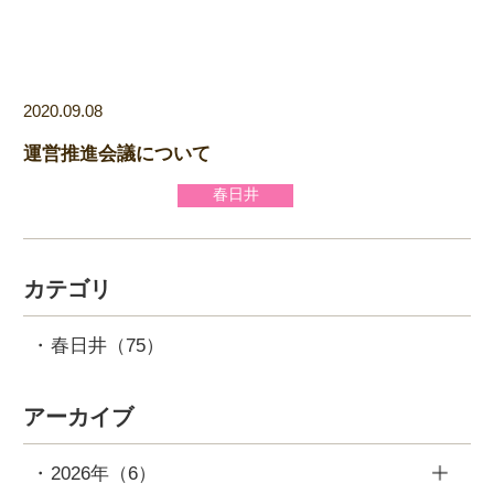
2020.09.08
運営推進会議について
春日井
カテゴリ
春日井
（75）
アーカイブ
2026年
（6）