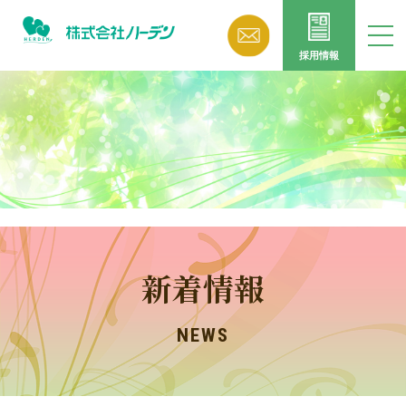
採用情報
新着情報
NEWS