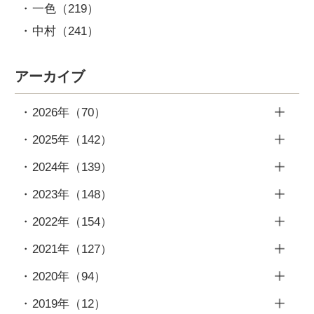
一色
（219）
中村
（241）
アーカイブ
2026年
（70）
7月
（9）
2025年
（142）
6月
（8）
12月
（10）
2024年
（139）
5月
（12）
11月
（14）
12月
（10）
2023年
（148）
4月
（8）
10月
（12）
11月
（9）
12月
（12）
2022年
（154）
3月
（9）
9月
（10）
10月
（10）
11月
（11）
12月
（13）
2月
（10）
2021年
（127）
8月
（6）
9月
（10）
10月
（15）
11月
（12）
1月
（14）
12月
（14）
7月
（14）
2020年
（94）
8月
（10）
9月
（15）
10月
（12）
11月
（13）
6月
（13）
12月
（13）
7月
（12）
2019年
（12）
8月
（13）
9月
（11）