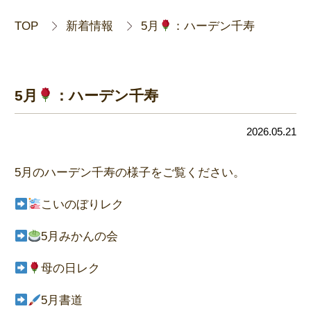
TOP
新着情報
5月
：ハーデン千寿
5月
：ハーデン千寿
2026.05.21
5月のハーデン千寿の様子をご覧ください。
こいのぼりレク
5月みかんの会
母の日レク
5月書道