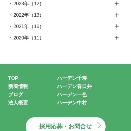
12月
（1）
2023年
（12）
3月
（1）
10月
（1）
11月
（1）
12月
（1）
2022年
（13）
2月
（1）
9月
（1）
10月
（1）
11月
（1）
12月
（1）
1月
（1）
2021年
（16）
8月
（2）
9月
（1）
10月
（1）
11月
（1）
12月
（1）
6月
（1）
2020年
（11）
8月
（1）
9月
（1）
10月
（1）
11月
（2）
5月
（1）
12月
（3）
7月
（1）
8月
（2）
9月
（1）
9月
（1）
4月
（1）
11月
（1）
6月
（1）
6月
（2）
8月
（1）
8月
（2）
3月
（1）
10月
（2）
5月
（1）
5月
（1）
7月
（1）
7月
（1）
2月
（1）
9月
（1）
4月
（1）
TOP
ハーデン千寿
4月
（1）
6月
（1）
6月
（2）
1月
（1）
7月
（1）
3月
（2）
新着情報
ハーデン春日井
2月
（1）
5月
（1）
5月
（2）
6月
（1）
ブログ
ハーデン一色
1月
（1）
1月
（1）
4月
（1）
4月
（1）
法人概要
ハーデン中村
5月
（1）
3月
（2）
3月
（1）
4月
（1）
2月
（1）
2月
（1）
採用応募・お問合せ
1月
（1）
1月
（2）